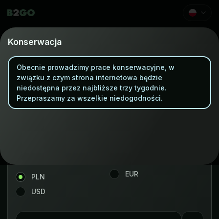
Szybki Zakup Krypto
Konserwacja
Obecnie prowadzimy prace konserwacyjne, w
Kup
Swap
związku z czym strona internetowa będzie
niedostępna przez najbliższe trzy tygodnie.
Przepraszamy za wszelkie niedogodności.
Crypto
Litecoin
Waluta
EUR
PLN
USD